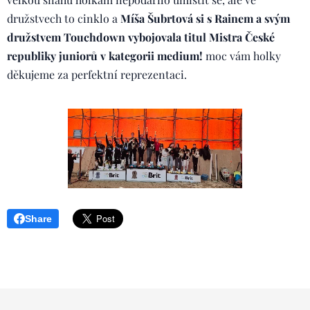
družstvech to cinklo a
Míša Šubrtová si s Rainem a svým
družstvem Touchdown vybojovala titul Mistra České
republiky juniorů v kategorii medium!
moc vám holky
děkujeme za perfektní reprezentaci.
Share