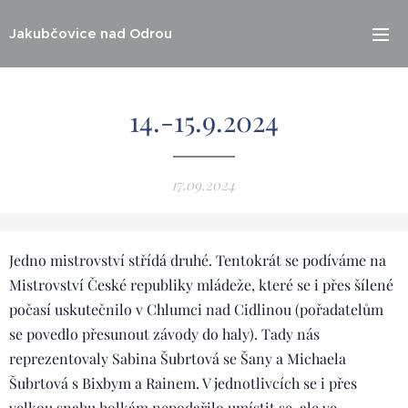
Jakubčovice nad Odrou
14.-15.9.2024
17.09.2024
Jedno mistrovství střídá druhé. Tentokrát se podíváme na
Mistrovství České republiky mládeže, které se i přes šílené
počasí uskutečnilo v Chlumci nad Cidlinou (pořadatelům
se povedlo přesunout závody do haly). Tady nás
reprezentovaly Sabina Šubrtová se Šany a Michaela
Šubrtová s Bixbym a Rainem. V jednotlivcích se i přes
velkou snahu holkám nepodařilo umístit se, ale ve