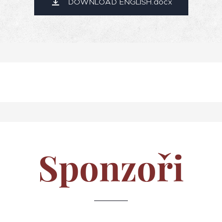
DOWNLOAD ENGLISH.docx
Sponzoři