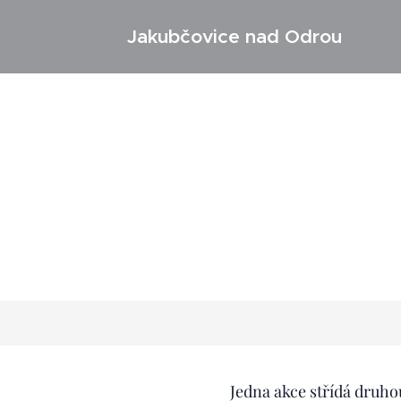
Jakubčovice nad Odrou
Jedna akce střídá druho